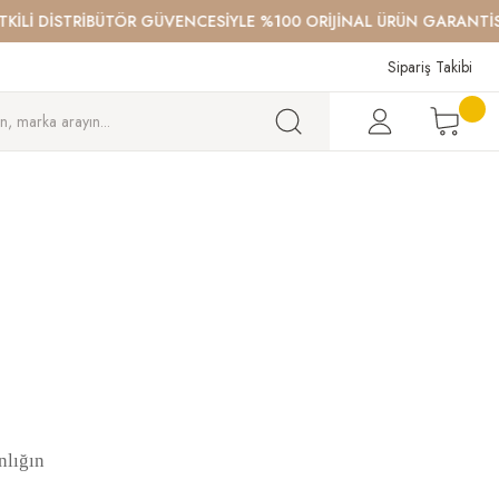
İLİ DİSTRİBÜTÖR GÜVENCESİYLE %100 ORİJİNAL ÜRÜN GARANTİSİ
9
Sipariş Takibi
nlığın