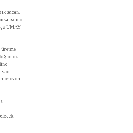
şık saçan,
mıza ismini
nrıça UMAY
r üretme
lduğumuz
güne
şayan
yonumuzun
ya
gelecek