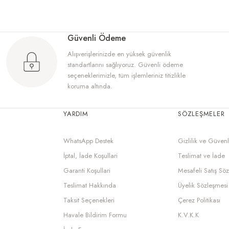
Güvenli Ödeme
Alışverişlerinizde en yüksek güvenlik
standartlarını sağlıyoruz. Güvenli ödeme
seçeneklerimizle, tüm işlemleriniz titizlikle
koruma altında.
YARDIM
SÖZLEŞMELER
WhatsApp Destek
Gizlilik ve Güvenl
İptal, İade Koşullari
Teslimat ve İade
Garanti Koşullari
Mesafeli Satış Sö
Teslimat Hakkında
Üyelik Sözleşmesi
Taksit Seçenekleri
Çerez Politikası
Havale Bildirim Formu
K.V.K.K