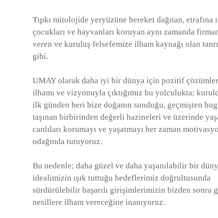
Tıpkı mitolojide yeryüzüne bereket dağıtan, etrafına ı
çocukları ve hayvanları koruyan aynı zamanda firma
veren ve kuruluş felsefemize ilham kaynağı olan ta
gibi.
UMAY olarak daha iyi bir dünya için pozitif çözümle
ilhamı ve vizyonuyla çıktığımız bu yolculukta; kuru
ilk günden beri bize doğanın sunduğu, geçmişten bu
taşınan birbirinden değerli hazineleri ve üzerinde ya
canlıları korumayı ve yaşatmayı her zaman motivas
odağında tutuyoruz.
Bu nedenle; daha güzel ve daha yaşanılabilir bir dün
idealimizin ışık tuttuğu hedeflerimiz doğrultusunda
sürdürülebilir başarılı girişimlerimizin bizden sonra 
nesillere ilham vereceğine inanıyoruz.