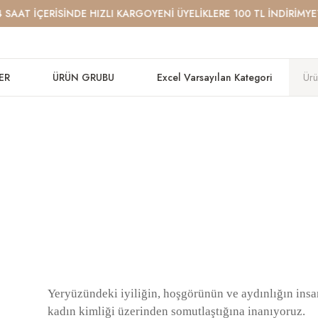
AAT İÇERİSİNDE HIZLI KARGO
YENİ ÜYELİKLERE 100 TL İNDİRİM
YETK
ER
ÜRÜN GRUBU
Excel Varsayılan Kategori
Yeryüzündeki iyiliğin, hoşgörünün ve aydınlığın insa
kadın kimliği üzerinden somutlaştığına inanıyoruz.