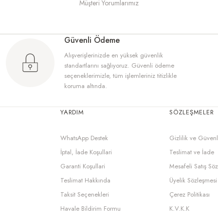
Müşteri Yorumlarımız
Güvenli Ödeme
Alışverişlerinizde en yüksek güvenlik
nıştığım an farkı hissettim. Cildimde ağırlık yapmadan gün boyu koruma sağladı
standartlarını sağlıyoruz. Güvenli ödeme
seçeneklerimizle, tüm işlemleriniz titizlikle
koruma altında.
Gizem Karacan
YARDIM
SÖZLEŞMELER
 Her bir notası özenle seçilmiş gibi, gün boyu kalıcı ve etkileyici. Hem iş top
WhatsApp Destek
Gizlilik ve Güvenl
İptal, İade Koşullari
Teslimat ve İade
Garanti Koşullari
Mesafeli Satış Sö
Teslimat Hakkında
Üyelik Sözleşmesi
Arzu Vardar
Taksit Seçenekleri
Çerez Politikası
Havale Bildirim Formu
K.V.K.K
unca tazeliğini koruyor.
Jack London ferah ve egzotik notaları gün boyu üz