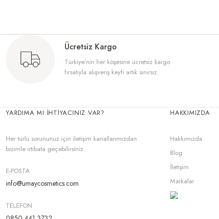
Ücretsiz Kargo
Yıllardır güneş koruyucu bulmakta zorlanıyordum ama Further ürünleriyle ta
Türkiye’nin her köşesine ücretsiz kargo
fırsatıyla alışveriş keyfi artık sınırsız.
YARDIMA MI İHTİYACINIZ VAR?
HAKKIMIZDA
Victor Hugo parfümleriyle tanıştığımdan beri başka bir şey kullanamaz oldum!
Her türlü sorununuz için iletişim kanallarımızdan
Hakkımızda
bizimle irtibata geçebilirsiniz.
Blog
İletişim
E-POSTA
Markalar
info@umaycosmetics.com
TELEFON
Brut klasik, ama asla eskimeyen bir koku! Hem ferah hem de kalıcı, gün boy
0850 441 3732