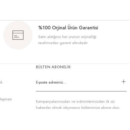
%100 Orjinal Ürün Garantisi
, üstelik nemlendirici etkisi harika! Güneşteyken endişelenmeden keyif yapabi
Satın aldığınız her ürünün orijinalliği
tarafımızdan garanti altındadır.
BÜLTEN ABONELİK
lantılarında hem de özel anlarda beni en iyi şekilde tamamlıyor.
ik
zleşmesi
Kampanyalarımızdan ve indirimlerimizden ilk siz
haberdar olmak istiyorsanız bültenimize abone olun.
erimde kalıyor. Hafif ama kalıcı, vazgeçilmezim oldu.