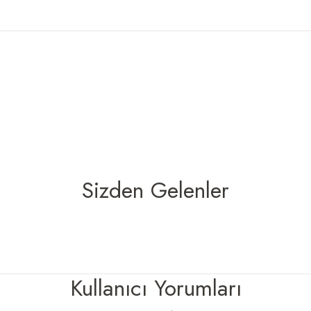
Ürün Bulunamadı.
Ürün Bulunamadı.
Sizden Gelenler
Kullanıcı Yorumları