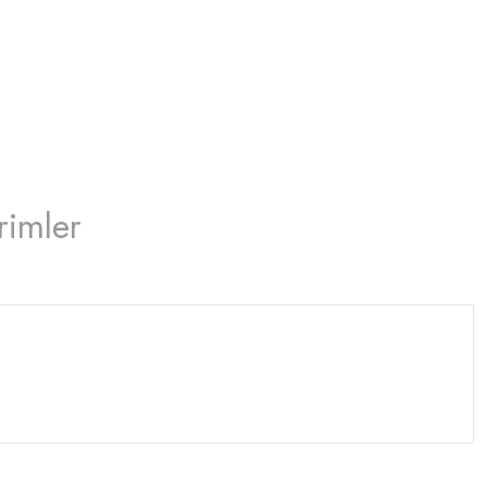
Vücut Bakım
Erkek Bakım
rimler