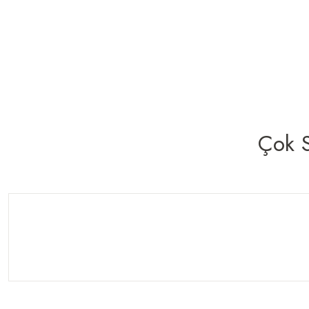
Cilt Bakım
Güneş Bakım
Çok S